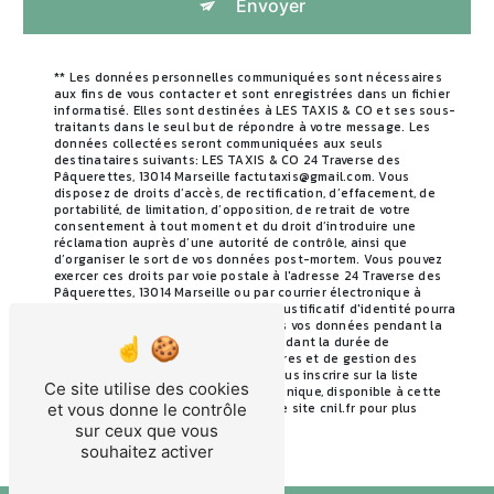
Envoyer
** Les données personnelles communiquées sont nécessaires
aux fins de vous contacter et sont enregistrées dans un fichier
informatisé. Elles sont destinées à LES TAXIS & CO et ses sous-
traitants dans le seul but de répondre à votre message. Les
données collectées seront communiquées aux seuls
destinataires suivants: LES TAXIS & CO 24 Traverse des
Pâquerettes, 13014 Marseille factutaxis@gmail.com. Vous
disposez de droits d’accès, de rectification, d’effacement, de
portabilité, de limitation, d’opposition, de retrait de votre
consentement à tout moment et du droit d’introduire une
réclamation auprès d’une autorité de contrôle, ainsi que
d’organiser le sort de vos données post-mortem. Vous pouvez
exercer ces droits par voie postale à l'adresse 24 Traverse des
Pâquerettes, 13014 Marseille ou par courrier électronique à
l'adresse factutaxis@gmail.com. Un justificatif d'identité pourra
vous être demandé. Nous conservons vos données pendant la
période de prise de contact puis pendant la durée de
prescription légale aux fins probatoires et de gestion des
contentieux. Vous avez le droit de vous inscrire sur la liste
Ce site utilise des cookies
d'opposition au démarchage téléphonique, disponible à cette
adresse:
Bloctel.gouv.fr
. Consultez le site cnil.fr pour plus
et vous donne le contrôle
d’informations sur vos droits.
sur ceux que vous
souhaitez activer