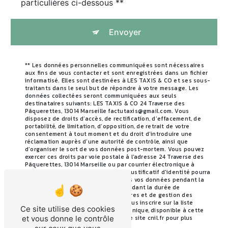
particulières ci-dessous **
Envoyer
** Les données personnelles communiquées sont nécessaires
aux fins de vous contacter et sont enregistrées dans un fichier
informatisé. Elles sont destinées à LES TAXIS & CO et ses sous-
traitants dans le seul but de répondre à votre message. Les
données collectées seront communiquées aux seuls
destinataires suivants: LES TAXIS & CO 24 Traverse des
Pâquerettes, 13014 Marseille factutaxis@gmail.com. Vous
disposez de droits d’accès, de rectification, d’effacement, de
portabilité, de limitation, d’opposition, de retrait de votre
consentement à tout moment et du droit d’introduire une
réclamation auprès d’une autorité de contrôle, ainsi que
d’organiser le sort de vos données post-mortem. Vous pouvez
exercer ces droits par voie postale à l'adresse 24 Traverse des
Pâquerettes, 13014 Marseille ou par courrier électronique à
l'adresse factutaxis@gmail.com. Un justificatif d'identité pourra
vous être demandé. Nous conservons vos données pendant la
période de prise de contact puis pendant la durée de
prescription légale aux fins probatoires et de gestion des
contentieux. Vous avez le droit de vous inscrire sur la liste
Ce site utilise des cookies
d'opposition au démarchage téléphonique, disponible à cette
adresse:
Bloctel.gouv.fr
. Consultez le site cnil.fr pour plus
et vous donne le contrôle
d’informations sur vos droits.