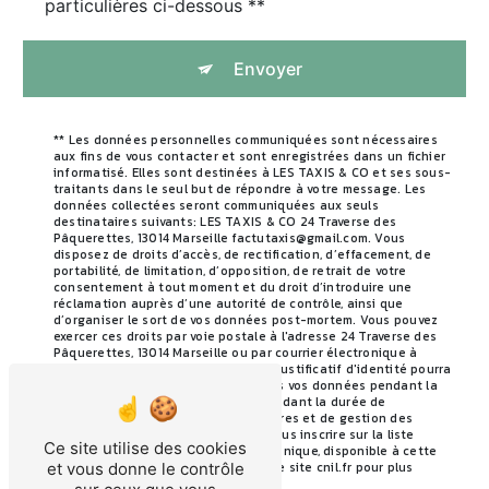
particulières ci-dessous **
Envoyer
** Les données personnelles communiquées sont nécessaires
aux fins de vous contacter et sont enregistrées dans un fichier
informatisé. Elles sont destinées à LES TAXIS & CO et ses sous-
traitants dans le seul but de répondre à votre message. Les
données collectées seront communiquées aux seuls
destinataires suivants: LES TAXIS & CO 24 Traverse des
Pâquerettes, 13014 Marseille factutaxis@gmail.com. Vous
disposez de droits d’accès, de rectification, d’effacement, de
portabilité, de limitation, d’opposition, de retrait de votre
consentement à tout moment et du droit d’introduire une
réclamation auprès d’une autorité de contrôle, ainsi que
d’organiser le sort de vos données post-mortem. Vous pouvez
exercer ces droits par voie postale à l'adresse 24 Traverse des
Pâquerettes, 13014 Marseille ou par courrier électronique à
l'adresse factutaxis@gmail.com. Un justificatif d'identité pourra
vous être demandé. Nous conservons vos données pendant la
période de prise de contact puis pendant la durée de
prescription légale aux fins probatoires et de gestion des
contentieux. Vous avez le droit de vous inscrire sur la liste
Ce site utilise des cookies
d'opposition au démarchage téléphonique, disponible à cette
adresse:
Bloctel.gouv.fr
. Consultez le site cnil.fr pour plus
et vous donne le contrôle
d’informations sur vos droits.