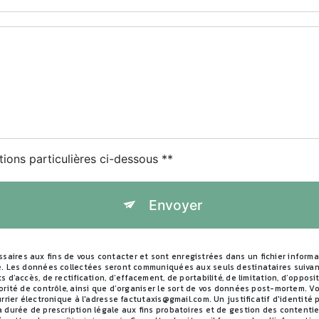
tions particulières ci-dessous **
Envoyer
ires aux fins de vous contacter et sont enregistrées dans un fichier informat
e. Les données collectées seront communiquées aux seuls destinataires suivan
 d’accès, de rectification, d’effacement, de portabilité, de limitation, d’oppo
orité de contrôle, ainsi que d’organiser le sort de vos données post-mortem. Vo
urrier électronique à l'adresse factutaxis@gmail.com. Un justificatif d'identi
durée de prescription légale aux fins probatoires et de gestion des contentieux.