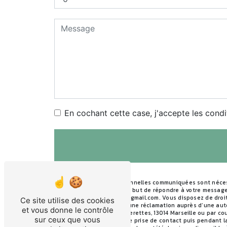
En cochant cette case, j'accepte les condi
** Les données personnelles communiquées sont nécessa
traitants dans le seul but de répondre à votre messag
Marseille factutaxis@gmail.com. Vous disposez de droits
Ce site utilise des cookies
du droit d’introduire une réclamation auprès d’une aut
et vous donne le contrôle
24 Traverse des Pâquerettes, 13014 Marseille ou par co
sur ceux que vous
pendant la période de prise de contact puis pendant la 