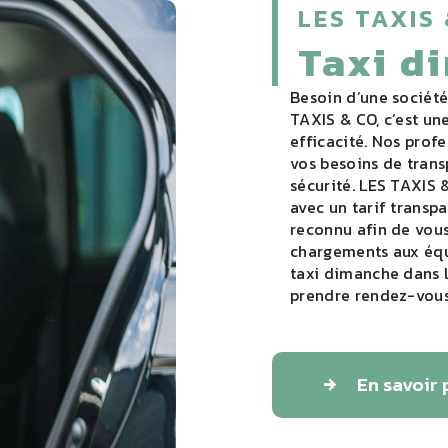
LES TAXIS
taxi 
Besoin d’une société spécialisée dans le taxi dimanche à Hyères. LES
TAXIS & CO, c’est un
efficacité. Nos prof
vos besoins de transp
sécurité. LES TAXIS 
avec un tarif transpa
reconnu afin de vous
chargements aux équ
taxi dimanche dans 
prendre rendez-vous 
En savoir 