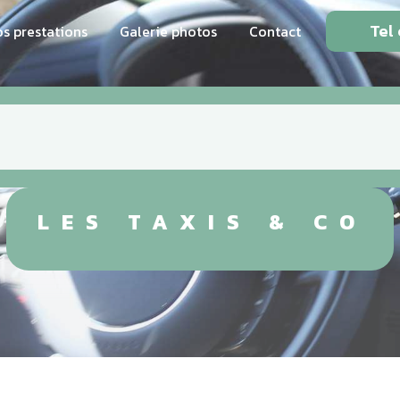
Tel 
s prestations
Galerie photos
Contact
axi dimanche Hyè
LES TAXIS & CO